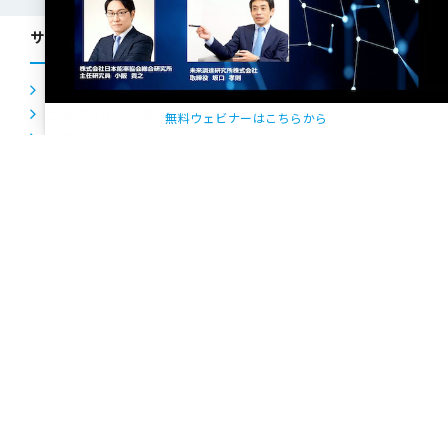
サービス一覧
組織・人事
コンプライアンス・CSR・ガバナンス
無料ウェビナーはこちらから
品質意識向上支援
理念経営サポート
マーケティングリサーチ・分析支援、
商品コンセプト開発支援
CS・CX推進
ヘルスケア
事例紹介
エンゲージメントサーベイ
コンプライアンス意識調査
取引先意識調査（サプライチェーンサーベイ）
取締役会の実効性評価
ダイバーシティ調査