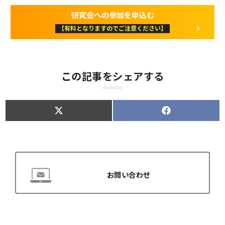
研究会への参加を申込む
【有料となりますのでご注意ください】
この記事をシェアする
S
S
h
h
a
a
r
r
e
e
o
o
n
n
X
F
(
a
お問い合わせ
T
c
w
e
i
b
t
o
t
o
e
k
r