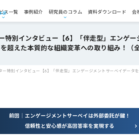
ビス一覧
事例紹介
研究員のコラム
資料ダウンロード
会
本部
エンゲージメント・人的資本経営
お役立ち資料
ター特別インタビュー【6】「伴走型」エンゲー
タを超えた本質的な組織変革への取り組み！（全
コンプライアンス・CSR・ガバナンス
品質意識向上支援
ンター特別インタビュー【6】「伴走型」エンゲージメントサーベイ
データを
経営理念策定支援／中期経営計画策定支援
マーケティングリサーチ・データ分析支援
商品コンセプト開発支援
前回｜エンゲージメントサーベイは外部委託が鍵！
信頼性と安心感が高回答率を実現する
CS・CX推進／顧客価値創造