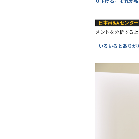
り下げる。それが私
日本M&Aセンター
メントを分析する上
いろいろとありが