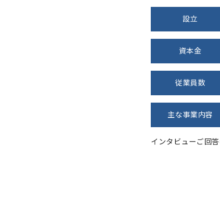
設立
資本金
従業員数
主な事業内容
インタビューご回答