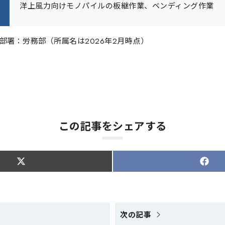
洋上風力向けモノパイルの板継作業、ベンディング作業
部署：労務部（所属名は2026年2月時点）
この記事をシェアする
S
S
h
h
a
a
r
r
e
e
o
o
n
n
次の記事
X
F
(
a