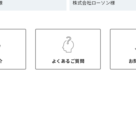
様
株式会社ローソン様
T
c
w
e
i
b
t
o
t
o
e
k
r
)
介
よくあるご質問
お