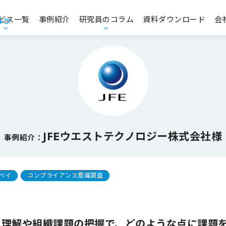
ビス一覧
事例紹介
研究員のコラム
資料ダウンロード
会
本部
エンゲージメント・人的資本経営
お役立ち資料
コンプライアンス・CSR・ガバナンス
品質意識向上支援
JFEウエストテクノロジー株式会社様
事例紹介：
経営理念策定支援／中期経営計画策定支援
マーケティングリサーチ・データ分析支援
ベイ
コンプライアンス意識調査
商品コンセプト開発支援
CS・CX推進／顧客価値創造
員理解や組織課題の把握で、どのような点に課題