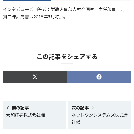
インタビューご回答者：労政人事部人材企画室 主任部員 辻
賢二様。肩書は2019年5月時点。
この記事をシェアする
S
S
h
h
a
a
r
r
e
e
o
o
n
n
X
F
前の記事
次の記事
(
a
大和証券株式会社様
ネットワンシステムズ株式会
T
c
w
e
社様
i
b
t
o
t
o