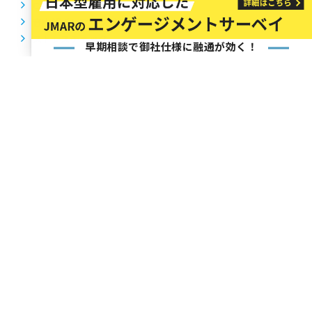
CS（顧客満足度）調査
音声解析ヒアリング
ストレスチェック
早期相談で御社仕様に融通が効く！
会社概要
会社概要
沿革
グループ会社
お問い合わせ
研究員のコラム
よくあるご質問
サイトマップ
個人情報保護方針
©2024 JMA Research Institute Inc.