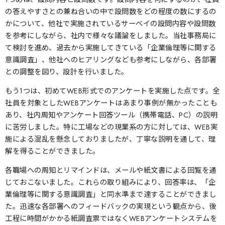
の答えやすさとの兼ね合いの中で設問数をどの程度の数にするの
かについて、他社で実施されているサーベイの設問内容や設問数
を参考にしながら、社内で様々な議論をしました。当社事務局に
て検討を進め、過去から実施してきている「企業倫理等に関する
意識調査」、他社へのヒアリングなども参考にしながら、各部署
との調整を図り、設計を行いました。
もう1つは、初めてWEB形式でのアンケートを実施した点です。全
社員を対象としたWEBアンケートはあまり事例が無かったことも
あり、社内周知やアンケート回答ツール（携帯電話、PC）の説明
に苦労しました。特に工場などの現業系の方に対しては、WEB実
施による混乱を懸念しておりましたが、丁寧な説明を通して、理
解を得ることができました。
各職場への周知とリマインドは、メールや紙文書による回覧を通
じておこないました。これらの取り組みにより、回答率は、「企
業倫理等に関する意識調査」と同水準まで達することができまし
た。迅速な各部署へのフィードバックの実現という観点から、後
工程に時間がかかる紙調査票ではなくWEBアンケートシステムを