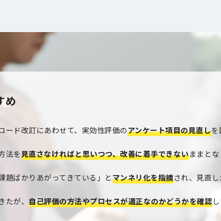
すめ
コード改訂にあわせて、実効性評価の
アンケート項目の見直し
を
方法を
見直さなければと思いつつ、改善に着手できない
ままとな
課題ばかりあがってきている」と
マンネリ化を指摘
され、見直し
きたが、
自己評価の方法やプロセスが適正なのかどうかを確認
し