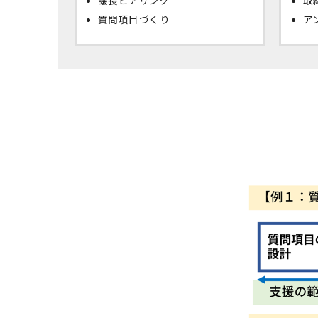
議長ヒアリング
取
質問項目づくり
ア