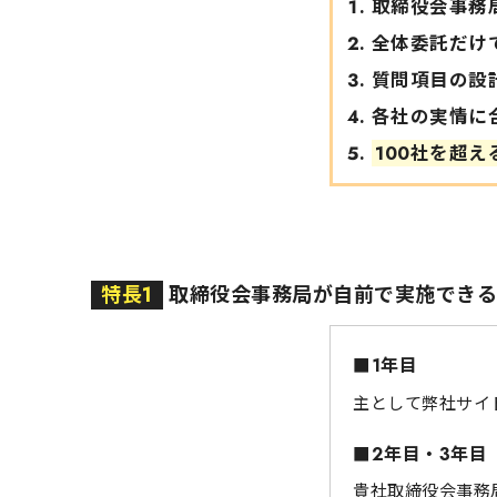
取締役会事務
全体委託だけ
質問項目の設
各社の実情に
100社を超
特長1
取締役会事務局が自前で実施できるよ
■1年目
主として弊社サイ
■2年目・3年目
貴社取締役会事務