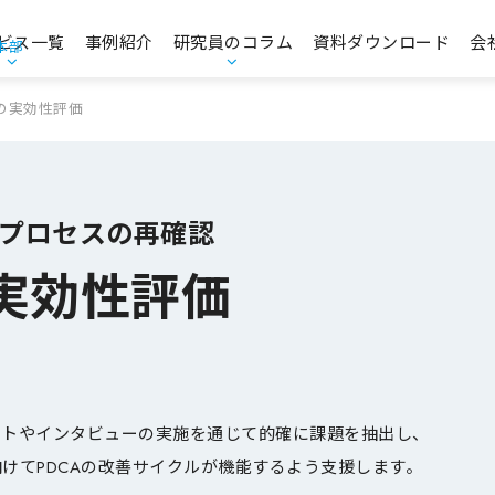
ビス一覧
事例紹介
研究員のコラム
資料ダウンロード
会
本部
エンゲージメント・人的資本経営
お役立ち資料
の実効性評価
コンプライアンス・CSR・ガバナンス
プロセスの再確認
品質意識向上支援
実効性評価
経営理念策定支援／中期経営計画策定支援
マーケティングリサーチ・データ分析支援
商品コンセプト開発支援
ートやインタビューの実施を通じて的確に課題を抽出し、
けてPDCAの改善サイクルが機能するよう支援します。
CS・CX推進／顧客価値創造