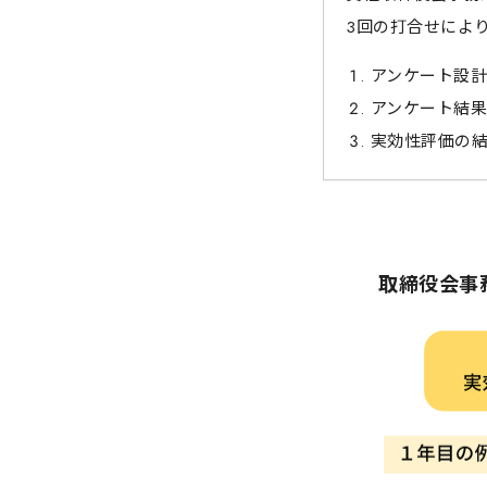
3回の打合せによ
アンケート設
アンケート結
実効性評価の
取締役会事