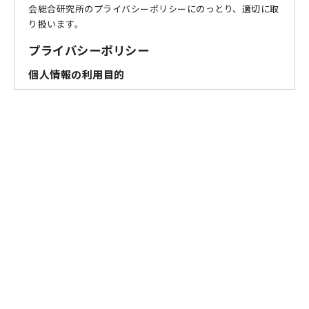
会総合研究所のプライバシーポリシーにのっとり、適切に取
り扱います。
プライバシーポリシー
個人情報の利用目的
お問い合わせフォームへご記入いただいたお客様の個人情報
を、下記の利用目的の範囲内で利用させていただきます。あ
らかじめ、ご了承ください。
お問い合わせへの対応・資料の送付・メールマガジンの
配信
商品・サービス改善のための分析
個人情報提供の任意性
お問い合わせフォームの各項目への入力は任意です。ただ
し、未入力の項目がある場合は、お問い合わせへの回答がで
きない場合があります。
個人情報の第三者への提供
法令に基づく場合を除き、取得した個人情報を第三者に提供