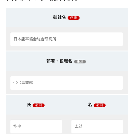
御社名
必須
部署・役職名
任意
氏
名
必須
必須