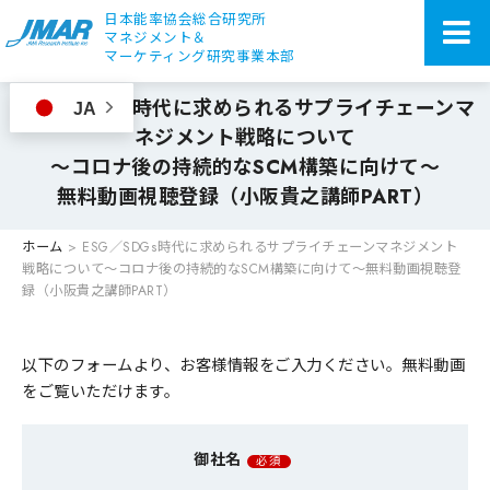
日本能率協会総合研究所
マネジメント＆
マーケティング研究事業本部
ESG／SDGs時代に求められるサプライチェーンマ
JA
ネジメント戦略について
～コロナ後の持続的なSCM構築に向けて～
無料動画視聴登録（小阪貴之講師PART）
ホーム
>
ESG／SDGs時代に求められるサプライチェーンマネジメント
戦略について
～コロナ後の持続的なSCM構築に向けて～
無料動画視聴登
録（小阪貴之講師PART）
以下のフォームより、お客様情報をご入力ください。無料動画
をご覧いただけます。
御社名
必須