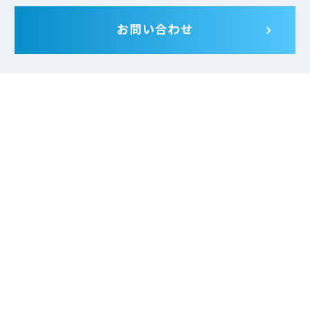
お問い合わせ
JMARは一般財団法人 日本情報経済社会推進協会 (JIPDEC) よ
り、
プライバシーマークの使用許諾事業者の認定を受けていま
す。
サービス一覧
組織・人事
コンプライアンス・CSR・ガバナンス
品質意識向上支援
理念経営サポート