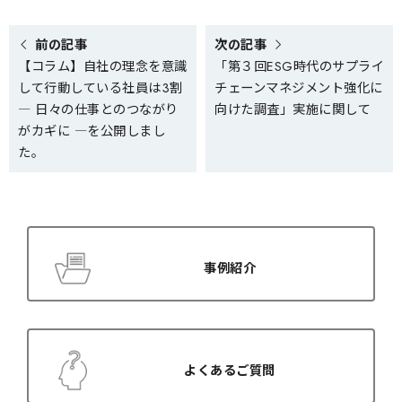
e
e
o
o
n
n
X
F
前の記事
次の記事
(
a
【コラム】自社の理念を意識
「第３回ESG時代のサプライ
T
c
w
e
して行動している社員は3割
チェーンマネジメント強化に
i
b
t
o
― 日々の仕事とのつながり
向けた調査」実施に関して
t
o
がカギに ―を公開しまし
e
k
r
た。
)
事例紹介
よくあるご質問