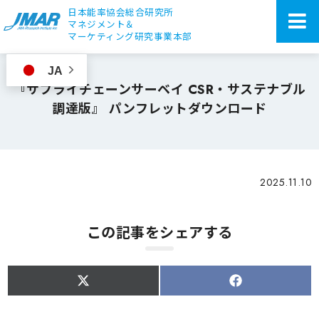
日本能率協会総合研究所
マネジメント＆
マーケティング研究事業本部
JA
『サプライチェーンサーベイ CSR・サステナブル
調達版』 パンフレットダウンロード
2025.11.10
この記事をシェアする
S
S
h
h
a
a
r
r