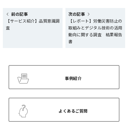
e
e
o
o
n
n
X
F
前の記事
次の記事
(
a
【サービス紹介】品質意識調
【レポート】労働災害防止の
T
c
w
e
査
取組みとデジタル技術の活用
i
b
t
o
動向に関する調査 結果報告
t
o
書
e
k
r
)
事例紹介
よくあるご質問