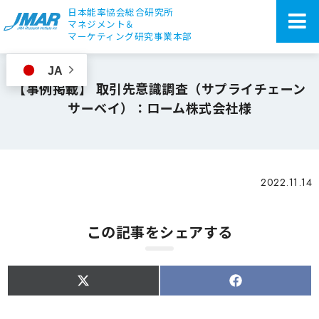
日本能率協会総合研究所
マネジメント＆
マーケティング研究事業本部
JA
【事例掲載】 取引先意識調査（サプライチェーン
サーベイ）：ローム株式会社様
2022.11.14
この記事をシェアする
S
S
h
h
a
a
r
r