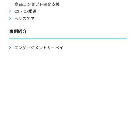
商品コンセプト開発支援
CS・CX推進
ヘルスケア
事例紹介
エンゲージメントサーベイ
コンプライアンス意識調査
取引先意識調査（サプライチェーンサーベイ）
取締役会の実効性評価
ダイバーシティ調査
ワーク・ライフ・バランス、残業削減
CS（顧客満足度）調査
音声解析ヒアリング
ストレスチェック
会社概要
会社概要