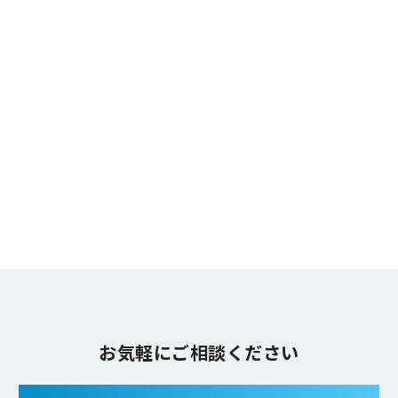
取扱いが行われるよう監督します。
個人情報の権利について
個人情報に関する利用目的の通知、開示、訂正、追加又は削
除、利用停止、消去又は第三者提供の停止、第三者提供記録
の開示を請求することができます。申請された場合は、申請
者がご本人であることを確認させていただいた上で、迅速か
つ的確に対応し、その結果を本人に通知いたします。 お手
続きにあたっては、下記URLで提供している「保有個人デー
タ」開示等請求申請書をご利用いただくか、お問い合わせ窓
口までお申し出ください。
URL：
https://www.jmar.co.jp/policy/
お問合せ窓口 〒105-0011 東京都港区芝公園3-1-22 日本
能率協会ビル
株式会社日本能率協会総合研究所 個人情報相談窓口
TEL：03-3434-6282
お気軽にご相談ください
個人情報保護管理者：
〒105-0011 東京都港区芝公園3-1-22 日本能率協会ビル
株式会社日本能率協会総合研究所 コーポレート本部長