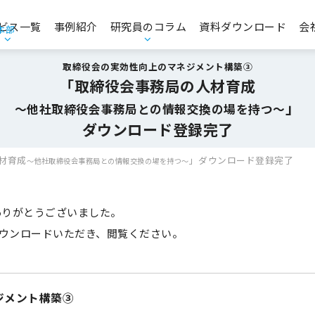
ビス一覧
事例紹介
研究員のコラム
資料ダウンロード
会
本部
エンゲージメント・人的資本経営
お役立ち資料
取締役会の実効性向上のマネジメント構築③
「取締役会事務局の人材育成
」
コンプライアンス・CSR・ガバナンス
～他社取締役会事務局との情報交換の場を持つ～
ダウンロード登録完了
品質意識向上支援
材育成
」
ダウンロード登録完了
～他社取締役会事務局との情報交換の場を持つ～
経営理念策定支援／中期経営計画策定支援
ありがとうございました。
ダウンロードいただき、閲覧ください。
マーケティングリサーチ・データ分析支援
商品コンセプト開発支援
ジメント構築③
CS・CX推進／顧客価値創造