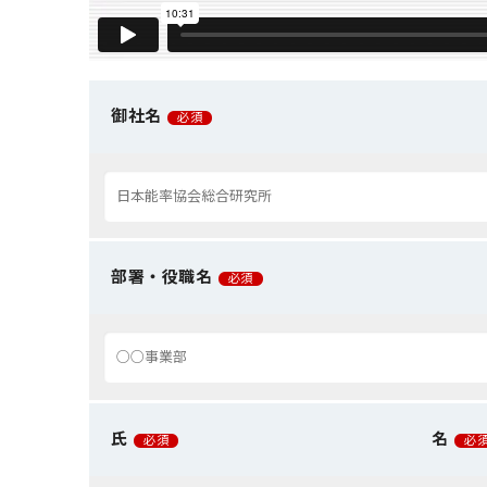
御社名
必須
部署・役職名
必須
氏
名
必須
必