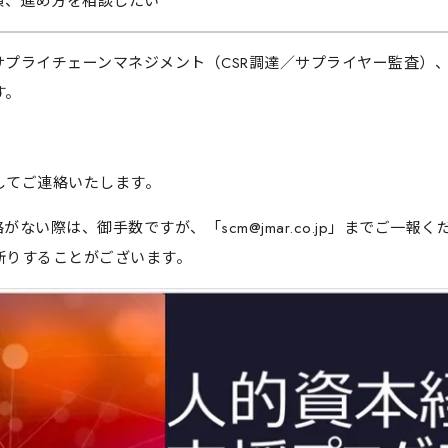
項、進め方を相談したい
プライチェーンマネジメント（CSR調達／サプライヤー監査）
す。
してご連絡いたします。
い際は、御手数ですが、「scm@jmar.co.jp」までご一報く
断りすることがございます。