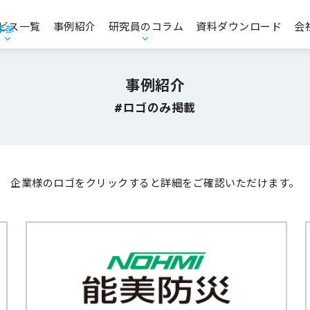
ビス一覧
事例紹介
研究員のコラム
資料ダウンロード
会
本部
エンゲージメント・人的資本経営
お役立ち資料
事例紹介
コンプライアンス・CSR・ガバナンス
#ロゴのみ掲載
品質意識向上支援
企業様のロゴをクリックすると
詳細をご確認いただけます。
経営理念策定支援／中期経営計画策定支援
マーケティングリサーチ・データ分析支援
商品コンセプト開発支援
CS・CX推進／顧客価値創造