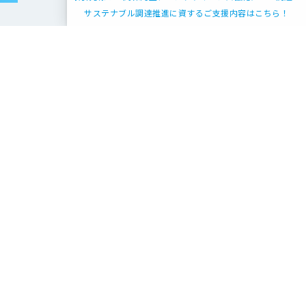
サステナブル調達推進に資するご支援内容はこちら！
、
社概要
会社概要
沿革
グループ会社