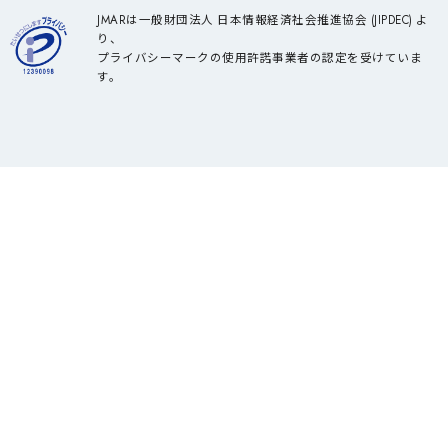
JMARは一般財団法人 日本情報経済社会推進協会 (JIPDEC) よ
り、
プライバシーマークの使用許諾事業者の認定を受けていま
す。
サービス一覧
組織・人事
コンプライアンス・CSR・ガバナンス
品質意識向上支援
理念経営サポート
マーケティングリサーチ・分析支援、
商品コンセプト開発支援
CS・CX推進
ヘルスケア