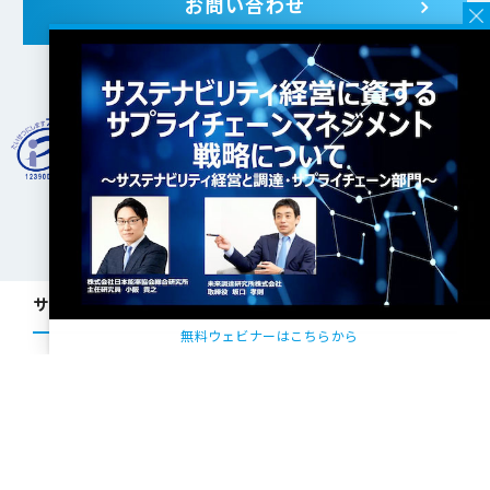
お問い合わせ
JMARは一般財団法人 日本情報経済社会推進協会 (JIPDEC) よ
り、
プライバシーマークの使用許諾事業者の認定を受けていま
す。
サービス一覧
無料ウェビナーはこちらから
組織・人事
コンプライアンス・CSR・ガバナンス
品質意識向上支援
理念経営サポート
マーケティングリサーチ・分析支援、