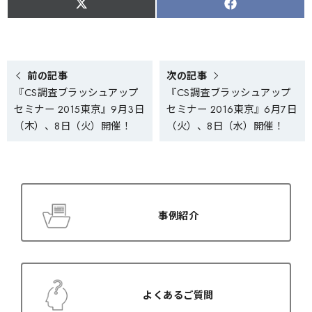
S
S
h
h
a
a
r
r
e
e
o
o
n
n
X
F
前の記事
次の記事
(
a
『CS調査ブラッシュアップ
『CS調査ブラッシュアップ
T
c
w
e
セミナー 2015東京』9月3日
セミナー 2016東京』6月7日
i
b
t
o
（木）、8日（火）開催！
（火）、8日（水）開催！
t
o
e
k
r
)
事例紹介
よくあるご質問