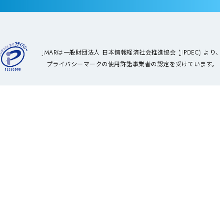
JMARは一般財団法人 日本情報経済社会推進協会 (JIPDEC) より
プライバシーマークの使用許諾事業者の認定を受けています。
事例紹介
会
エンゲージメントサーベイ
コンプライアンス意識調査
取引先意識調査（サプライチェーンサーベイ）
取締役会の実効性評価