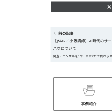
S
h
a
r
e
o
n
前の記事
X
(
【JMAR／小阪講師】AI時代のサ
T
w
ハウについて
i
t
調査・コンサルを”やっただけ”で終わら
t
e
r
)
事例紹介