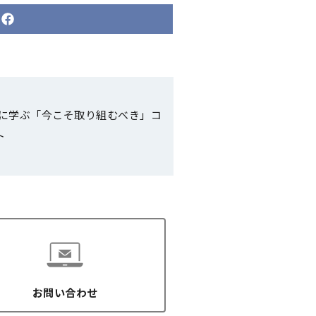
S
h
a
r
e
o
n
F
a
に学ぶ「今こそ取り組むべき」コ
c
e
ト
b
o
o
k
お問い合わせ