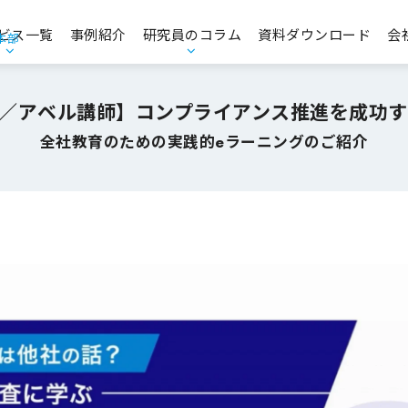
ビス一覧
事例紹介
研究員のコラム
資料ダウンロード
会
本部
エンゲージメント・人的資本経営
お役立ち資料
M／アベル講師】コンプライアンス推進を成功
コンプライアンス・CSR・ガバナンス
全社教育のための実践的eラーニングのご紹介
品質意識向上支援
経営理念策定支援／中期経営計画策定支援
マーケティングリサーチ・データ分析支援
商品コンセプト開発支援
CS・CX推進／顧客価値創造