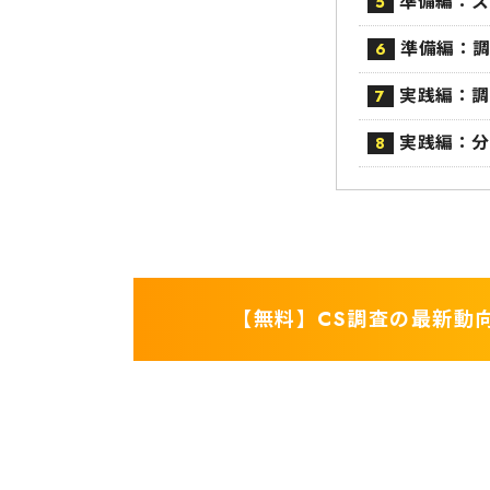
準備編：ス
5
準備編：調
6
実践編：調
7
実践編：分
8
【無料】CS調査の最新動