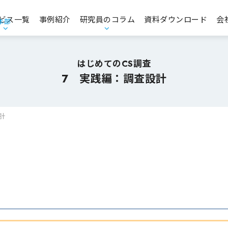
ビス一覧
事例紹介
研究員のコラム
資料ダウンロード
会
本部
エンゲージメント・人的資本経営
お役立ち資料
はじめてのCS調査
7 実践編：調査設計
コンプライアンス・CSR・ガバナンス
品質意識向上支援
計
経営理念策定支援／中期経営計画策定支援
マーケティングリサーチ・データ分析支援
商品コンセプト開発支援
CS・CX推進／顧客価値創造