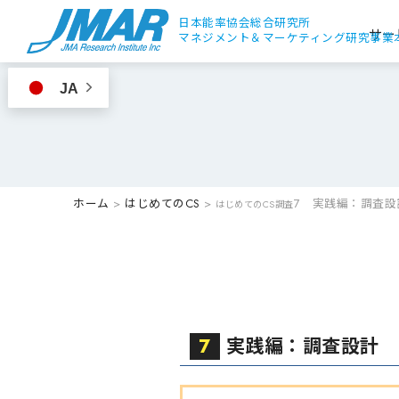
日本能率協会総合研究所
サー
マネジメント＆
マーケティング研究事業
JA
ホーム
>
はじめてのCS
>
7 実践編：調査設
はじめてのCS調査
7
実践編：調査設計