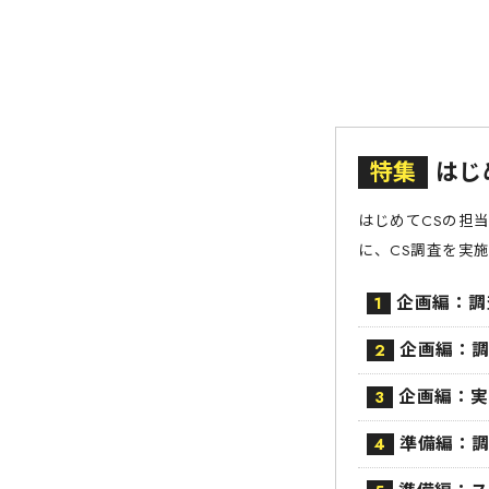
特集
はじ
はじめてCSの担
に、CS調査を実
企画編：調
1
企画編：調
2
企画編：実
3
準備編：調
4